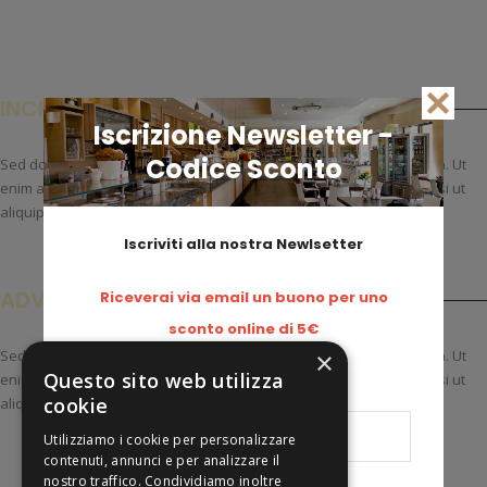
INCREDIBLE QUALITY
Iscrizione Newsletter -
Codice Sconto
Sed do eiusmod tempor incididunt ut labore et dolore magna aliqua. Ut
enim ad minim veniam, quis nostrud exercitation ullamco laboris nisi ut
aliquip ex ea commodo
Iscriviti alla nostra Newlsetter
ADVANCED SOUND
Riceverai via email un buono per uno
sconto online di 5€
Sed do eiusmod tempor incididunt ut labore et dolore magna aliqua. Ut
×
Questo sito web utilizza
enim ad minim veniam, quis nostrud exercitation ullamco laboris nisi ut
Email
cookie
aliquip ex ea commodo
Utilizziamo i cookie per personalizzare
contenuti, annunci e per analizzare il
nostro traffico. Condividiamo inoltre
Privacy