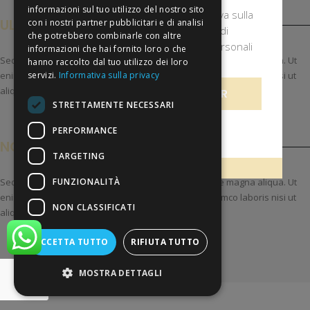
informazioni sul tuo utilizzo del nostro sito
Confermo di aver letto l'informativa sulla
ULTRA BOOST
con i nostri partner pubblicitari e di analisi
privacy, di accettarne le condizioni e di
che potrebbero combinarle con altre
autorizzare il trattamento dei dati personali
informazioni che hai fornito loro o che
Sed do eiusmod tempor incididunt ut labore et dolore magna aliqua. Ut
ai sensi della normativa vigente.
hanno raccolto dal tuo utilizzo dei loro
enim ad minim veniam, quis nostrud exercitation ullamco laboris nisi ut
servizi.
Informativa sulla privacy
aliquip ex ea commodo
ISCRIVITI ALLA NEWSLETTER
STRETTAMENTE NECESSARI
PERFORMANCE
NOISE REDUCTION
TARGETING
FUNZIONALITÀ
Sed do eiusmod tempor incididunt ut labore et dolore magna aliqua. Ut
enim ad minim veniam, quis nostrud exercitation ullamco laboris nisi ut
NON CLASSIFICATI
aliquip ex ea commodo
ACCETTA TUTTO
RIFIUTA TUTTO
MOSTRA DETTAGLI