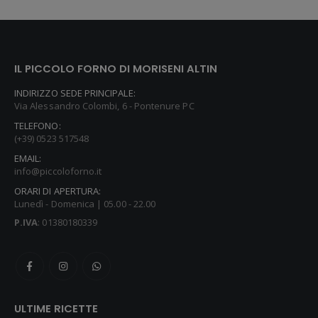
IL PICCOLO FORNO DI MORISENI ALTIN
INDIRIZZO SEDE PRINCIPALE:
Via Alessandro Colombi, 6 - Pontenure PC
TELEFONO:
(+39) 0523 517548
EMAIL:
info@piccoloforno.it
ORARI DI APERTURA:
Lunedì - Domenica | 05.00 - 22.00
P.IVA
: 01380180339
ULTIME RICETTE