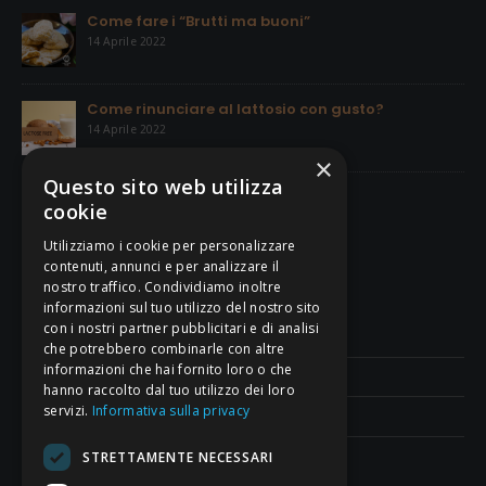
Come fare i “Brutti ma buoni”
14 Aprile 2022
Come rinunciare al lattosio con gusto?
14 Aprile 2022
×
Questo sito web utilizza
La Pasta Frolla
cookie
18 Giugno 2021
Utilizziamo i cookie per personalizzare
contenuti, annunci e per analizzare il
nostro traffico. Condividiamo inoltre
CONDIZIONI DI VENDITA
informazioni sul tuo utilizzo del nostro sito
con i nostri partner pubblicitari e di analisi
Termini e Condizioni di Vendita
che potrebbero combinarle con altre
informazioni che hai fornito loro o che
Modalità di Pagamento
hanno raccolto dal tuo utilizzo dei loro
servizi.
Informativa sulla privacy
Contatti
STRETTAMENTE NECESSARI
SEGUICI SU FACEBOOK