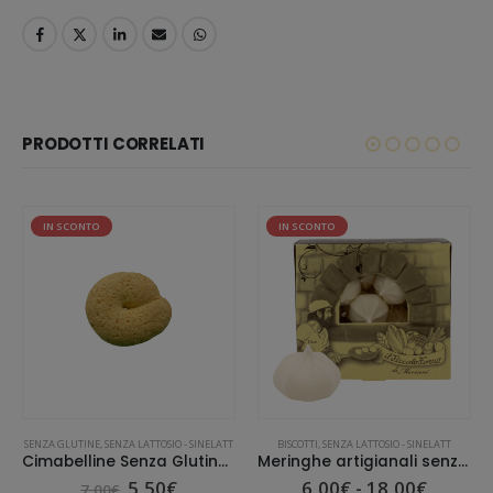
PRODOTTI CORRELATI
IN SCONTO
IN SCONTO
SENZA GLUTINE
,
SENZA LATTOSIO - SINELATT
BISCOTTI
,
SENZA LATTOSIO - SINELATT
Cimabelline Senza Glutine e Senza Lattosio
Meringhe artigianali senza lattosio
5,50
€
6,00
€
-
18,00
€
7,00
€