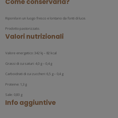
Come conservarla?
Riponila in un luogo fresco e lontano da fonti di luce.
Prodotto pastorizzato.
Valori nutrizionali
Valore energetico: 342 kj – 82 kcal
Grassi di cui saturi: 4,0 g – 0,4 g
Carboidrati di cui zuccheri: 6,5 g – 0,4 g
Proteine: 1,3 g
Sale: 0,83 g
Info aggiuntive