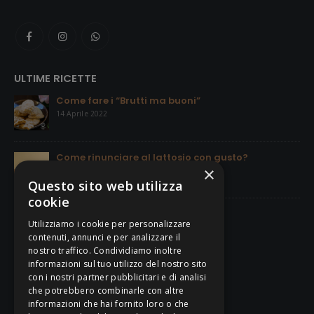
ULTIME RICETTE
Come fare i “Brutti ma buoni”
14 Aprile 2022
Come rinunciare al lattosio con gusto?
×
14 Aprile 2022
Questo sito web utilizza
cookie
La Pasta Frolla
Utilizziamo i cookie per personalizzare
18 Giugno 2021
contenuti, annunci e per analizzare il
nostro traffico. Condividiamo inoltre
informazioni sul tuo utilizzo del nostro sito
con i nostri partner pubblicitari e di analisi
CONDIZIONI DI VENDITA
che potrebbero combinarle con altre
informazioni che hai fornito loro o che
Termini e Condizioni di Vendita