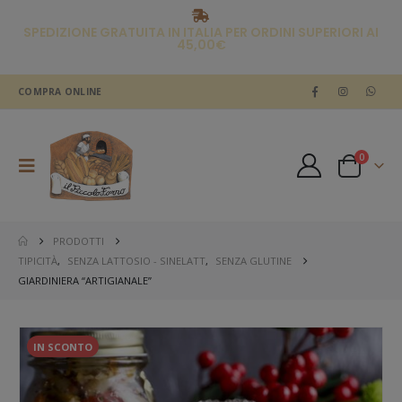
SPEDIZIONE GRATUITA IN ITALIA PER ORDINI SUPERIORI AI
45,00€
COMPRA ONLINE
0
PRODOTTI
TIPICITÀ
,
SENZA LATTOSIO - SINELATT
,
SENZA GLUTINE
GIARDINIERA “ARTIGIANALE”
IN SCONTO