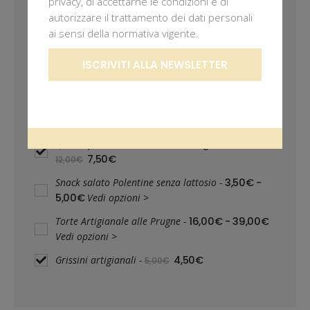
privacy, di accettarne le condizioni e di
autorizzare il trattamento dei dati personali
ai sensi della normativa vigente.
12,00
€
Prezzo per entrambi:
ISCRIVITI ALLA NEWSLETTER
AGGIUNGI ENTRAMBI AL CARRELLO
Questo prodotto: Giardiniera "Artigianale"
-
7,50
€
12,00
€
3,50
€
-
Snack salato Polentine senza lattosio
-
5,00
€
Vedi opzioni >
16,00
€
-
39,00
€
Torte Artigianale alle Prugne
-
Vedi opzioni >
4,50
€
Grissini artigianali
-
5,00
€