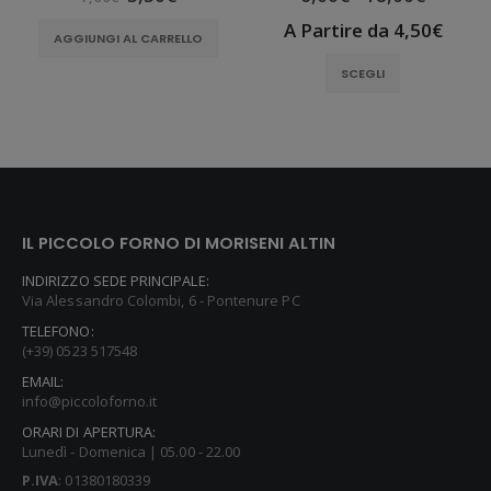
A Partire da 4,50€
AGGIUNGI AL CARRELLO
SCEGLI
IL PICCOLO FORNO DI MORISENI ALTIN
INDIRIZZO SEDE PRINCIPALE:
Via Alessandro Colombi, 6 - Pontenure PC
TELEFONO:
(+39) 0523 517548
EMAIL:
info@piccoloforno.it
ORARI DI APERTURA:
Lunedì - Domenica | 05.00 - 22.00
P.IVA
: 01380180339