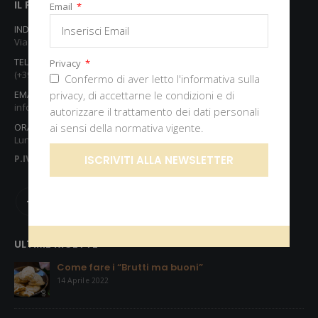
IL PICCOLO FORNO DI MORISENI ALTIN
Email
INDIRIZZO SEDE PRINCIPALE:
Via Alessandro Colombi, 6 - Pontenure PC
TELEFONO:
Privacy
(+39) 0523 517548
Confermo di aver letto l'informativa sulla
EMAIL:
privacy, di accettarne le condizioni e di
info@piccoloforno.it
autorizzare il trattamento dei dati personali
ORARI DI APERTURA:
ai sensi della normativa vigente.
Lunedì - Domenica | 05.00 - 22.00
P.IVA
: 01380180339
ISCRIVITI ALLA NEWSLETTER
ULTIME RICETTE
Come fare i “Brutti ma buoni”
14 Aprile 2022