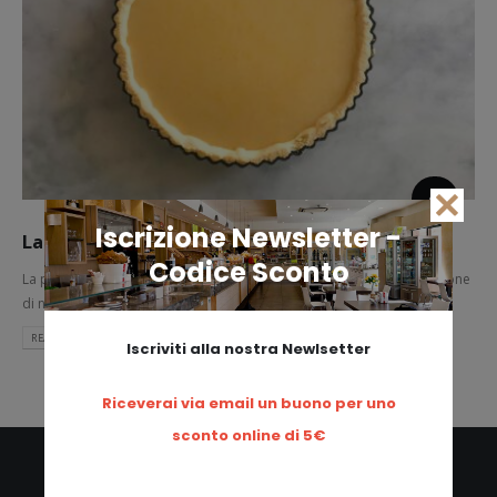
Iscrizione Newsletter -
La Pasta Frolla
Codice Sconto
La pasta frolla: una ricetta facile e veloce che serve per la preparazione
di numerose ricette tra cui torte e...
READ MORE...
Iscriviti alla nostra Newlsetter
Riceverai via email un buono per uno
sconto online di 5€