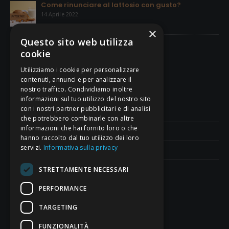
Come rinunciare al lattosio con gusto?
14 Aprile 2022
×
Questo sito web utilizza
La Pasta Frolla
cookie
18 Giugno 2021
Utilizziamo i cookie per personalizzare
contenuti, annunci e per analizzare il
nostro traffico. Condividiamo inoltre
CONDIZIONI DI VENDITA
informazioni sul tuo utilizzo del nostro sito
con i nostri partner pubblicitari e di analisi
Termini e Condizioni di Vendita
che potrebbero combinarle con altre
informazioni che hai fornito loro o che
Modalità di Pagamento
hanno raccolto dal tuo utilizzo dei loro
servizi.
Informativa sulla privacy
Contatti
STRETTAMENTE NECESSARI
SEGUICI SU FACEBOOK
PERFORMANCE
Piccolo Forno di Moriseni Altin
TARGETING
FUNZIONALITÀ